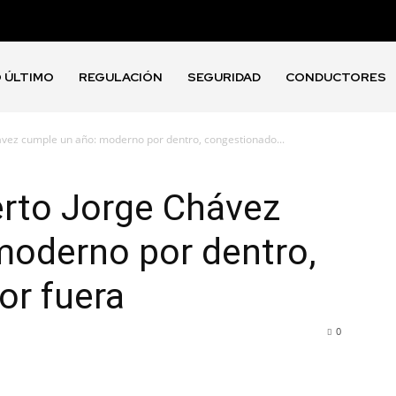
 ÚLTIMO
REGULACIÓN
SEGURIDAD
CONDUCTORES
ávez cumple un año: moderno por dentro, congestionado...
erto Jorge Chávez
moderno por dentro,
or fuera
0