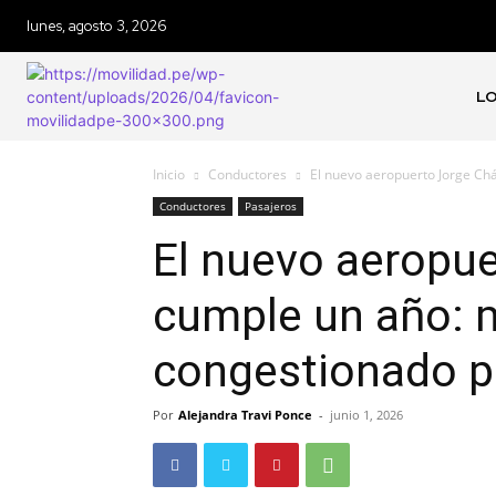
lunes, agosto 3, 2026
LO
Inicio
Conductores
El nuevo aeropuerto Jorge Ch
Conductores
Pasajeros
El nuevo aeropu
cumple un año: 
congestionado p
Por
Alejandra Travi Ponce
-
junio 1, 2026