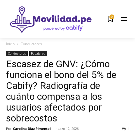
0
Inicio
Conductores
Conductores
Pasajeros
Escasez de GNV: ¿Cómo
funciona el bono del 5% de
Cabify? Radiografía de
cuánto compensa a los
usuarios afectados por
sobrecostos
Por
Carolina Diaz Pimentel
-
marzo 12, 2026
1