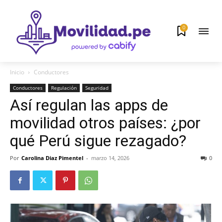
0
Inicio
Conductores
Conductores
Regulación
Seguridad
Así regulan las apps de
movilidad otros países: ¿por
qué Perú sigue rezagado?
Por
Carolina Diaz Pimentel
-
marzo 14, 2026
0